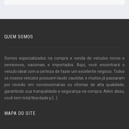
QUEM SOMOS
Somos especializados na compra e venda de veículos novos e
seminovos, nacionais e importados. Aqui, você encontrará o
veículo ideal com a certeza de fazer um excelente negócio. Todos
os nossos veículos possuem laudo cautelar, e muitos já passaram
por revisão em concessionárias ou oficinas de alta qualidade,
garantindo sua tranquilidade e segurança na compra. Além disso,
você tem total liberdade p
[...]
MAPA DO SITE