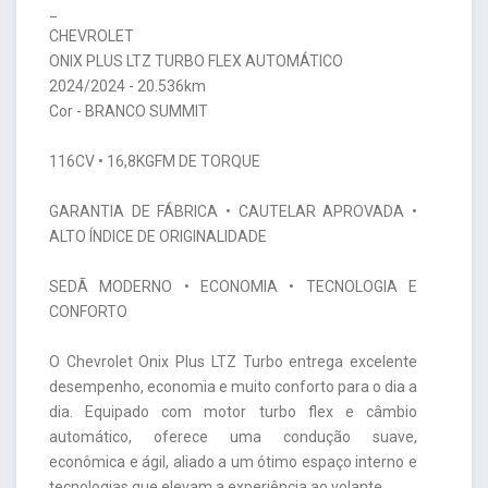
_
CHEVROLET
ONIX PLUS LTZ TURBO FLEX AUTOMÁTICO
2024/2024 - 20.536km
Cor - BRANCO SUMMIT
116CV • 16,8KGFM DE TORQUE
GARANTIA DE FÁBRICA • CAUTELAR APROVADA •
ALTO ÍNDICE DE ORIGINALIDADE
SEDÃ MODERNO • ECONOMIA • TECNOLOGIA E
CONFORTO
O Chevrolet Onix Plus LTZ Turbo entrega excelente
desempenho, economia e muito conforto para o dia a
dia. Equipado com motor turbo flex e câmbio
automático, oferece uma condução suave,
econômica e ágil, aliado a um ótimo espaço interno e
tecnologias que elevam a experiência ao volante.